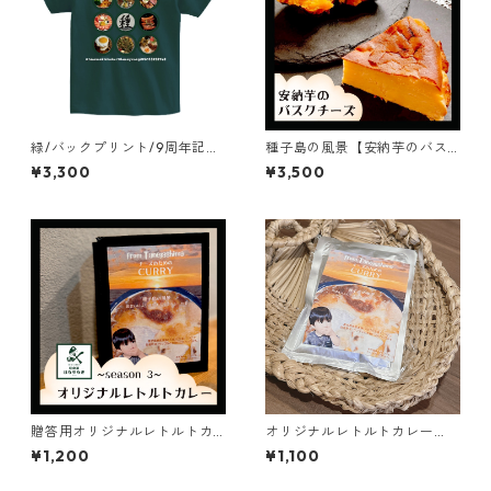
緑/バックプリント/9周年記念
種子島の風景【安納芋のバス
オリジナルTシャツ/Tシャツ/
クチーズケーキ】ギフト/プレ
¥3,300
¥3,500
種子島/種まき/面白い/コレク
ゼント4号12cm
ター
贈答用オリジナルレトルトカ
オリジナルレトルトカレー
レー【焼きカレーの素】180g
【焼きカレーの素】180g単
¥1,200
¥1,100
単品 お取り寄せカレー
品 お取り寄せカレー