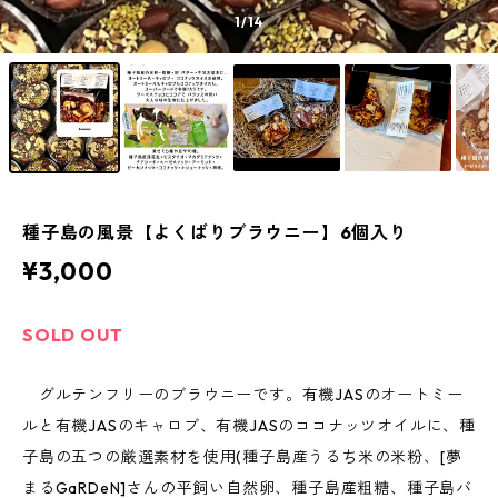
1
/14
種子島の風景【よくばりブラウニー】6個入り
¥3,000
SOLD OUT
グルテンフリーのブラウニーです。有機JASのオートミー
ルと有機JASのキャロブ、有機JASのココナッツオイルに、種
子島の五つの厳選素材を使用(種子島産うるち米の米粉、[夢
まるGaRDeN]さんの平飼い自然卵、種子島産粗糖、種子島バ