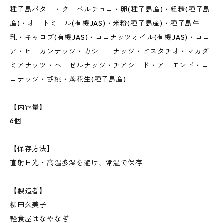
種子島バター・クーベルチョコ・卵(種子島産)・粗糖(種子島
産)・オートミール(有機JAS)・米粉(種子島産)・種子島牛
乳・キャロブ(有機JAS)・ココナッツオイル(有機JAS)・ココ
ア・ピーカンナッツ・カシューナッツ・ピスタチオ・マカダ
ミアナッツ・ヘーゼルナッツ・チアシード・アーモンド・コ
コナッツ・胡桃・落花生(種子島産)
【内容量】
6個
【保存方法】
直射日光・高温多湿を避け、常温で保存
【製造者】
柳田久美子
軽食屋はなやなぎ