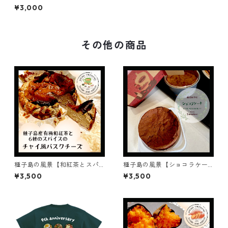
ウニー】6個入り
¥3,000
その他の商品
種子島の風景【和紅茶とスパ
種子島の風景【ショコラケー
イスのチャイ風バスクチーズ
キ】ギフト/プレゼント4号12c
¥3,500
¥3,500
ケーキ】ギフト/プレゼント4
m/chocolat cake/バレンタイ
号12cm
ン/グルテンフリー