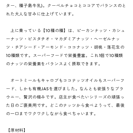
ター、種子島牛乳)。クーベルチョコとココアでバランスのと
れた大人な甘みに仕上げています。
上に乗っている【10種の種】は、ピーカンナッツ・カシュ
ーナッツ・ピスタチオ・マカダミアナッツ・ヘーゼルナッ
ツ・チアシード・アーモンド・ココナッツ・胡桃・落花生の
10種類です。スーパーフードで栄養豊富。これ1個で10種類
のナッツの栄養素をバランスよく摂取できます。
オートミールもキャロブもココナッツオイルもスーパーフ
ード、しかも有機JASを選びました。なんとも欲張りなブラ
ウニー、贅沢の極みです。店主が食べたいシリーズの頑張っ
た日のご褒美用です。どこのナッツから食べようって、最後
の一口までワクワクしながら食べちゃいます。
【原材料】