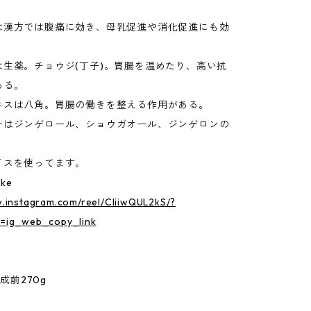
。
グは漢方では腹痛に効き、母乳促進や消化促進にも効
は生薬。チョウジ(丁子)。胃腸を温めたり、高い抗
ある。
アニスは八角。胃腸の働きを整える作用がある。
ャーはジンゲロール、ショウガオール、ジンゲロンの
イスを使ってます。
ake
w.instagram.com/reel/CliiwQUL2kS/?
=ig_web_copy_link
焼成前270g