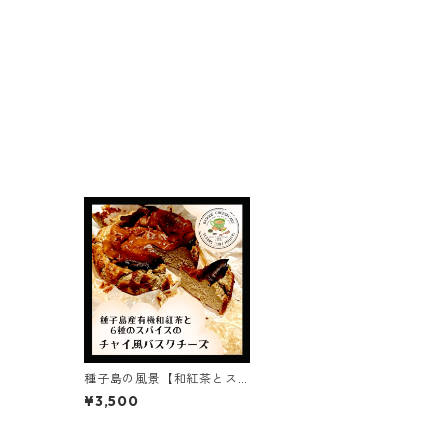
種子島の風景【和紅茶とス
パイスのチャイ風バスクチ
¥3,500
ーズケーキ】ギフト/プレゼ
ント4号12cm