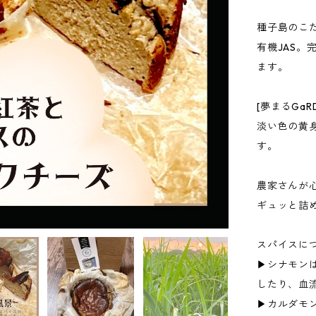
種子島のこ
有機JAS
ます。
[夢まるGa
淡い色の黄
す。
農家さんが
ギュッと詰
スパイスに
▶︎シナモ
したり、血
▶︎カルダ