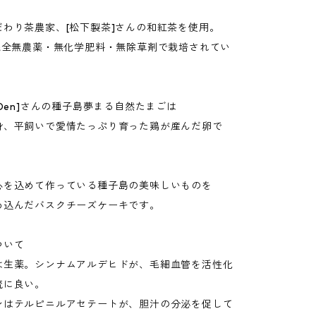
だわり茶農家、[松下製茶]さんの和紅茶を使用。
。完全無農薬・無化学肥料・無除草剤で栽培されてい
RDen]さんの種子島夢まる自然たまごは
身、平飼いで愛情たっぷり育った鶏が産んだ卵で
心を込めて作っている種子島の美味しいものを
め込んだバスクチーズケーキです。
ついて
ンは生薬。シンナムアルデヒドが、毛細血管を活性化
流に良い。
モンはテルピニルアセテートが、胆汁の分泌を促して