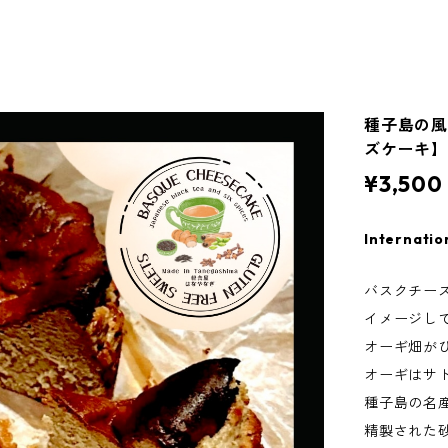
種子島の風
ズケーキ】
¥3,500
Internatio
バスクチー
イメージし
オーギ畑が
オーギはサ
種子島の名
精製された