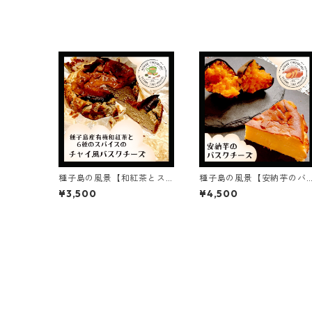
種子島の風景【和紅茶とス
種子島の風景【安納芋のバ
パイスのチャイ風バスクチ
スクチーズケーキ】ギフト/
¥3,500
¥4,500
ーズケーキ】ギフト/プレゼ
プレゼント5号15cm
ント4号12cm