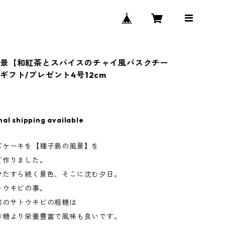
景【和紅茶とスパイスのチャイ風バスクチー
ギフト/プレゼント4号12cm
nal shipping available
ズケーキを【種子島の風景】を
て作りました。
ひたすら続く景色、そこに沈む夕日。
トウキビの事。
産のサトウキビの粗糖は
砂糖より栄養豊富で風味も良いです。