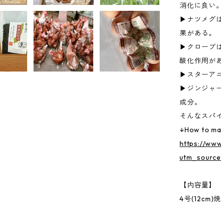
消化に良い
▶︎ナツメ
果がある。
▶︎クローブ
酸化作用が
▶︎スター
▶︎ジンジ
成分。
そんなスパ
↓How to m
https://ww
utm_source
【内容量】
4号(12cm)