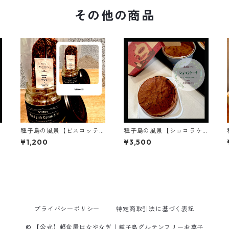
その他の商品
種子島の風景【ビスコッテ
種子島の風景【ショコラケ
ィ種子島味】詰め合わせ(S)/
ーキ】ギフト/プレゼント4
¥1,200
¥3,500
乳製品不使用/グルテンフリ
号12cm/chocolat cake/バ
ー
レンタイン/グルテンフリー
プライバシーポリシー
特定商取引法に基づく表記
© 【公式】軽食屋はなやなぎ｜種子島グルテンフリーお菓子