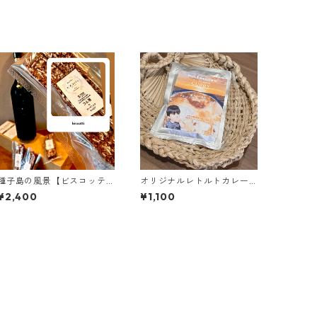
種子島の風景【ビスコッテ
オリジナルレトルトカレー
ィ種子島味】詰め合わせ
【焼きカレーの素】180g単
¥2,400
¥1,100
(M)/乳製品不使用/グルテン
品 お取り寄せカレー
フリー