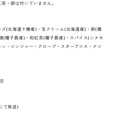
紅茶・卵は付いていません。
ズ(北海道十勝産)・生クリーム(北海道産)・卵(種
糖(種子島産)・和紅茶(種子島産)・スパイス(シナモ
モン・ジンジャー・クローブ・スターアニス・ナツ
】
日
】
にて発送)