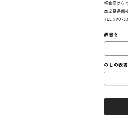
軽食屋はな
鹿児島県熊毛
TEL:090-5
表書き
のしの表