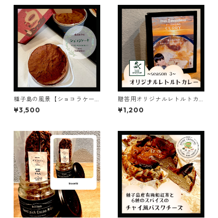
種子島の風景【ショコラケー
贈答用オリジナルレトルトカ
キ】ギフト/プレゼント4号12c
レー【焼きカレーの素】180g
¥3,500
¥1,200
m/chocolat cake/バレンタイ
単品 お取り寄せカレー
ン/グルテンフリー