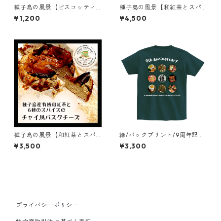
種子島の風景【ビスコッティ
種子島の風景【和紅茶とスパ
種子島味】詰め合わせ(S)/乳製
イスのチャイ風バスクチーズ
¥1,200
¥4,500
品不使用/グルテンフリー
ケーキ】ギフト/プレゼント5
号15cm
種子島の風景【和紅茶とスパ
緑/バックプリント/9周年記念
イスのチャイ風バスクチーズ
オリジナルTシャツ/Tシャツ/
¥3,500
¥3,300
ケーキ】ギフト/プレゼント4
種子島/種まき/面白い/コレク
号12cm
ター
プライバシーポリシー