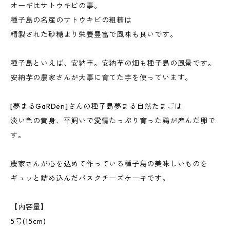
オーギはサトウキビの事。
種子島の名産のサトウキビの粗糖は
精製された砂糖より栄養豊富で風味も良いです。
種子島といえば、安納芋。安納芋の畑も種子島の風景です。
安納芋の農家さんが大事に育てた芋を使っています。
[夢まるGaRDen]さんの種子島夢まる自然たまごは
淡い色の黄身、平飼いで愛情たっぷり育った鶏が産んだ卵で
す。
農家さんが心を込めて作っている種子島の美味しいものを
ギュッと詰め込んだバスクチーズケーキです。
【内容量】
5号(15cm)